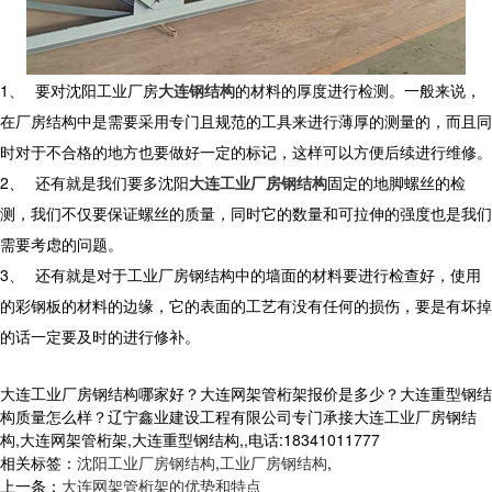
1、
要对沈阳工业厂房
大连钢结构
的材料的厚度进行检测。一般来说，
在厂房结构中是需要采用专门且规范的工具来进行薄厚的测量的，而且同
时对于不合格的地方也要做好一定的标记，这样可以方便后续进行维修。
2、
还有就是我们要多沈阳
大连工业厂房钢结构
固定的地脚螺丝的检
测，我们不仅要保证螺丝的质量，同时它的数量和可拉伸的强度也是我们
需要考虑的问题。
3、
还有就是对于工业厂房钢结构中的墙面的材料要进行检查好，使用
的彩钢板的材料的边缘，它的表面的工艺有没有任何的损伤，要是有坏掉
的话一定要及时的进行修补。
大连工业厂房钢结构哪家好？大连网架管桁架报价是多少？大连重型钢结
构质量怎么样？辽宁鑫业建设工程有限公司专门承接大连工业厂房钢结
构,大连网架管桁架,大连重型钢结构,,电话:18341011777
相关标签：
沈阳工业厂房钢结构
,
工业厂房钢结构
,
上一条：
大连网架管桁架的优势和特点