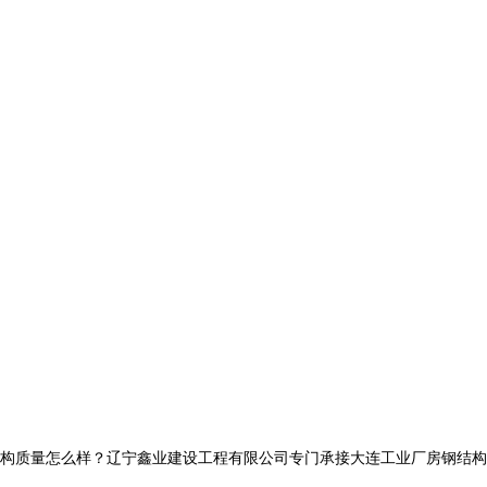
量怎么样？辽宁鑫业建设工程有限公司专门承接大连工业厂房钢结构,大连网架