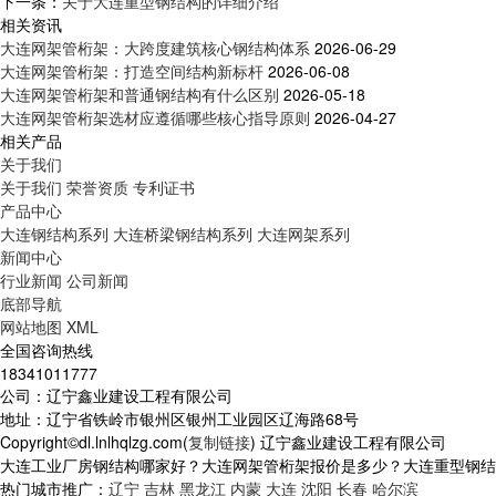
下一条：
关于大连重型钢结构的详细介绍
相关资讯
大连网架管桁架：大跨度建筑核心钢结构体系
2026-06-29
大连网架管桁架：打造空间结构新标杆
2026-06-08
大连网架管桁架和普通钢结构有什么区别
2026-05-18
大连网架管桁架选材应遵循哪些核心指导原则
2026-04-27
相关产品
关于我们
关于我们
荣誉资质
专利证书
产品中心
大连钢结构系列
大连桥梁钢结构系列
大连网架系列
新闻中心
行业新闻
公司新闻
底部导航
网站地图
XML
全国咨询热线
18341011777
公司：辽宁鑫业建设工程有限公司
地址：辽宁省铁岭市银州区银州工业园区辽海路68号
Copyright©dl.lnlhqlzg.com(
复制链接
) 辽宁鑫业建设工程有限公司
大连工业厂房钢结构哪家好？大连网架管桁架报价是多少？大连重型钢结构质
热门城市推广：
辽宁
吉林
黑龙江
内蒙
大连
沈阳
长春
哈尔滨