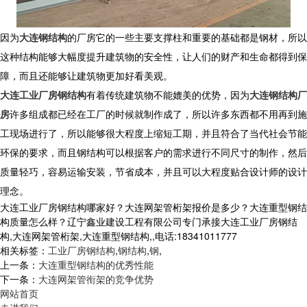
因为
大连钢结构
的厂房它的一些主要支撑柱和重要的基础都是钢材，所以
这种结构能够大幅度提升建筑物的安全性，让人们的财产和生命都得到保
障，而且还能够让建筑物更加好看美观。
大连工业厂房钢结构
有着传统建筑物不能媲美的优势，因为
大连钢结构厂
房
许多组成都已经在工厂的时候就制作成了，所以许多东西都不用再到施
工现场进行了，所以能够很大程度上缩短工期，并且符合了当代社会节能
环保的要求，而且钢结构可以根据客户的需求进行不同尺寸的制作，然后
质量轻巧，容易运输安装，节省成本，并且可以大程度贴合设计师的设计
理念。
大连工业厂房钢结构哪家好？大连网架管桁架报价是多少？大连重型钢结
构质量怎么样？辽宁鑫业建设工程有限公司专门承接大连工业厂房钢结
构,大连网架管桁架,大连重型钢结构,,电话:18341011777
相关标签：
工业厂房钢结构
,
钢结构
,
钢
,
上一条：
大连重型钢结构的优秀性能
下一条：
大连网架管衔架的竞争优势
网站首页