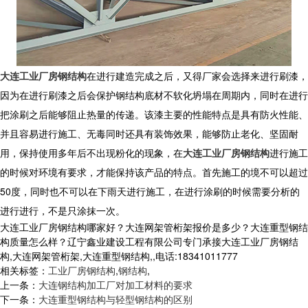
大连工业厂房钢结构
在进行建造完成之后，又得厂家会选择来进行刷漆，
因为在进行刷漆之后会保护钢结构底材不软化坍塌在周期内，同时在进行
把涂刷之后能够阻止热量的传递。该漆主要的性能特点是具有防火性能、
并且容易进行施工、无毒同时还具有装饰效果，能够防止老化、坚固耐
用，保持使用多年后不出现粉化的现象，在
大连工业厂房钢结构
进行施工
的时候对环境有要求，才能保持该产品的特点。首先施工的境不可以超过
50度，同时也不可以在下雨天进行施工，在进行涂刷的时候需要分析的
进行进行，不是只涂抹一次。
大连工业厂房钢结构哪家好？大连网架管桁架报价是多少？大连重型钢结
构质量怎么样？辽宁鑫业建设工程有限公司专门承接大连工业厂房钢结
构,大连网架管桁架,大连重型钢结构,,电话:18341011777
相关标签：
工业厂房钢结构
,
钢结构
,
上一条：
大连钢结构加工厂对加工材料的要求
下一条：
大连重型钢结构与轻型钢结构的区别