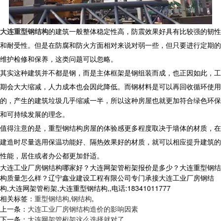
大连重型钢结构
的建筑一般整体稳定性高，防震效果好具有比较强的韧性
和耐受性。但是在防腐和防火方面相对来说对弱一些，但只要进行定期的
维护检修和保养，这类问题可以忽略。
其实这种建筑并不都是钢，而是主体框架是钢组装而成，也正因如此，工
期会大大缩减，人力成本也会因此降低。而钢材料是可以再回收循环使用
的，产生的建筑垃圾几乎缩减一半，所以这种房屋也就更加符合绿色环保
和可持续发展的理念。
值得注意的是，重型钢结构房屋的体验感更多程度取决于墙体的材质，在
建造时尽量选用保温功能好、隔热效果好的材质，就可以相应提升建筑的
性能，居住或者办公都更加舒适。
大连工业厂房钢结构哪家好？大连网架管桁架报价是多少？大连重型钢结
构质量怎么样？辽宁鑫业建设工程有限公司专门承接大连工业厂房钢结
构,大连网架管桁架,大连重型钢结构,,电话:18341011777
相关标签：
重型钢结构
,
钢结构
,
上一条：
大连工业厂房钢结构造价的影响因素
下一条：
大连网架管桁架这么选择就对了