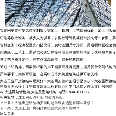
实现
网架管桁架
高精度制造，需加工、检测、工艺协同优化。加工用激光
切割等数控设备，减少人为误差，以数控弯管机等精准控制弯曲参数，防
管材变形；检测配激光扫描仪等，实时监测尺寸形状，用透明样板检验切
割边缘；工艺上，通过试验确定焊接收缩量并预留补偿值，弦杆煨弯用冷
弯工艺与模具定位，控节点弦高误差，提升结构精度。
通过上述措施，
网架管桁架
的加工精度可显著提升，满足复杂空间结构的
严苛要求，为体育场馆、会展中心等大跨度建筑提供可靠支撑。
大连工业厂房钢结构哪家好？大连网架管桁架报价是多少？大连重型钢结
构质量怎么样？辽宁鑫业建设工程有限公司专门承接大连工业厂房钢结
构,大连网架管桁架,大连重型钢结构,,电话:18341011777
相关标签：
沈阳网架管桁架
,
网架管桁架
,
上一条：
大连重型钢结构安装时起重设备选型有哪些要求？
下一条：
大连工业厂房钢结构抗震抗风够可靠吗？
网站首页