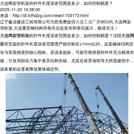
大连网架管桁架的杆件长度误差范围是多少，如何控制精度？
2025-11-20 16:38:00
来源：http://dl.lnlhqlzg.com/news1153173.html
辽宁鑫业建设工程有限公司为您免费提供
大连工业厂房钢结构
,大连网架
管桁架,大连重型钢结构等相关信息发布和资讯展示，敬请关注！
大连网架管桁架
的杆件长度误差范围是多少，如何控制精度？
沈阳
大连网
架
管恁架
的杆件长度误差范围需严格控制在±1mm以内，这是确保结构安
全与安装精度的核心指标。若误差超标，可能导致拼装时杆件无法精准对
接，引发局部应力集中甚至结构失稳，尤其在体育场馆等大跨度建筑中，
误差累积会显著降低整体稳定性。