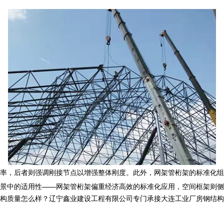
率，后者则强调刚接节点以增强整体刚度。此外，网架管桁架的标准化组
景中的适用性——网架管桁架偏重经济高效的标准化应用，空间框架则侧
怎么样？辽宁鑫业建设工程有限公司专门承接大连工业厂房钢结构,大连网架管