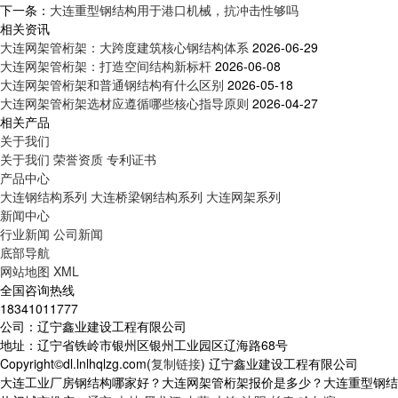
下一条：
大连重型钢结构用于港口机械，抗冲击性够吗
相关资讯
大连网架管桁架：大跨度建筑核心钢结构体系
2026-06-29
大连网架管桁架：打造空间结构新标杆
2026-06-08
大连网架管桁架和普通钢结构有什么区别
2026-05-18
大连网架管桁架选材应遵循哪些核心指导原则
2026-04-27
相关产品
关于我们
关于我们
荣誉资质
专利证书
产品中心
大连钢结构系列
大连桥梁钢结构系列
大连网架系列
新闻中心
行业新闻
公司新闻
底部导航
网站地图
XML
全国咨询热线
18341011777
公司：辽宁鑫业建设工程有限公司
地址：辽宁省铁岭市银州区银州工业园区辽海路68号
Copyright©dl.lnlhqlzg.com(
复制链接
) 辽宁鑫业建设工程有限公司
大连工业厂房钢结构哪家好？大连网架管桁架报价是多少？大连重型钢结构质