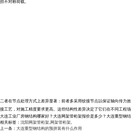
担不对称荷载。
二者在节点处理方式上差异显著：前者多采用铰接节点以保证轴向传力效
接工艺，对施工精度要求更高。这些结构性差异决定了它们在不同工程场
大连工业厂房钢结构哪家好？大连网架管桁架报价是多少？大连重型钢结构质量
相关标签：
沈阳网架管桁架
,
网架管桁架
,
上一条：
大连重型钢结构的预拼装有什么作用