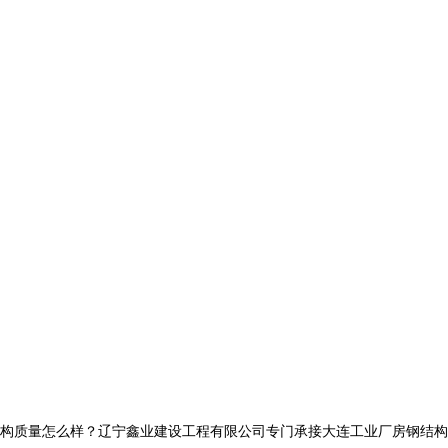
量怎么样？辽宁鑫业建设工程有限公司专门承接大连工业厂房钢结构,大连网架