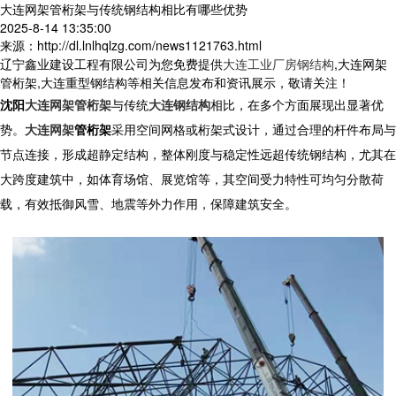
大连网架管桁架与传统钢结构相比有哪些优势
2025-8-14 13:35:00
来源：http://dl.lnlhqlzg.com/news1121763.html
辽宁鑫业建设工程有限公司为您免费提供
大连工业厂房钢结构
,大连网架
管桁架,大连重型钢结构等相关信息发布和资讯展示，敬请关注！
沈阳
大连网架管桁架
与传统
大连钢结构
相比，在多个方面展现出显著优
势。
大连网架
管桁架
采用空间网格或桁架式设计，通过合理的杆件布局与
节点连接，形成超静定结构，整体刚度与稳定性远超传统钢结构，尤其在
大跨度建筑中，如体育场馆、展览馆等，其空间受力特性可均匀分散荷
载，有效抵御风雪、地震等外力作用，保障建筑安全。