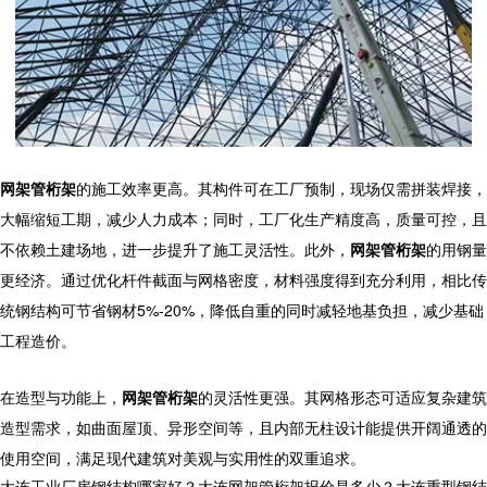
网架管桁架
的施工效率更高。其构件可在工厂预制，现场仅需拼装焊接，
大幅缩短工期，减少人力成本；同时，工厂化生产精度高，质量可控，且
不依赖土建场地，进一步提升了施工灵活性。此外，
网架管桁架
的用钢量
更经济。通过优化杆件截面与网格密度，材料强度得到充分利用，相比传
统钢结构可节省钢材5%-20%，降低自重的同时减轻地基负担，减少基础
工程造价。
在造型与功能上，
网架管桁架
的灵活性更强。其网格形态可适应复杂建筑
造型需求，如曲面屋顶、异形空间等，且内部无柱设计能提供开阔通透的
使用空间，满足现代建筑对美观与实用性的双重追求。
大连工业厂房钢结构哪家好？大连网架管桁架报价是多少？大连重型钢结