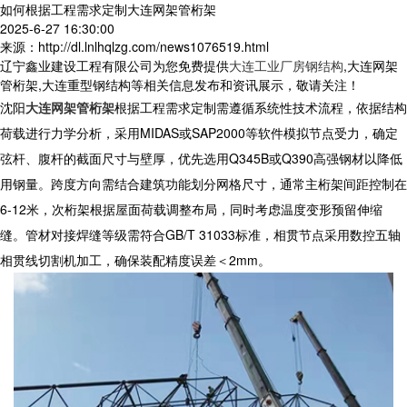
如何根据工程需求定制大连网架管桁架
2025-6-27 16:30:00
来源：http://dl.lnlhqlzg.com/news1076519.html
辽宁鑫业建设工程有限公司为您免费提供
大连工业厂房钢结构
,大连网架
管桁架,大连重型钢结构等相关信息发布和资讯展示，敬请关注！
沈阳
大连网架管桁架
根据工程需求定制需遵循系统性技术流程，依据结构
荷载进行力学分析，采用MIDAS或SAP2000等软件模拟节点受力，确定
弦杆、腹杆的截面尺寸与壁厚，优先选用Q345B或Q390高强钢材以降低
用钢量。跨度方向需结合建筑功能划分网格尺寸，通常主桁架间距控制在
6-12米，次桁架根据屋面荷载调整布局，同时考虑温度变形预留伸缩
缝。管材对接焊缝等级需符合GB/T 31033标准，相贯节点采用数控五轴
相贯线切割机加工，确保装配精度误差＜2mm。