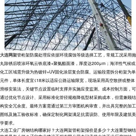
大连网架
管桁架
防腐处理应依据环境腐蚀等级选择工艺，常规工况采用抛
丸除锈后喷涂环氧云铁底漆+聚氨酯面漆，厚度达200μm；海洋性气候或
化工区域需升级为热镀锌+UV固化涂层复合防腐。运输段需拆分桁架为单
元件，单体长度宜≤18米以适应公路运输限宽，现场采用高空散拼或整体
滑移安装法，关键节点设置临时支撑并实施应变监测。成本控制方面，可
通过优化节点设计、采用标准化管径规格降低型材采购成本，但需兼顾结
构安全冗余度。最终方案需通过第三方审图机构审查，并出具完整的加工
图纸及施工验收标准，确保定制化网架满足抗震设防、使用年限及建筑美
学要求。
大连工业厂房钢结构哪家好？大连网架管桁架报价是多少？大连重型钢结