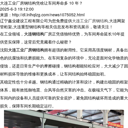
大连工业厂房钢结构凭啥让车间寿命多 10 年？
2025-6-3 19:12:00
来源：http://dl.lnlhqlzg.com/news1075052.html
辽宁鑫业建设工程有限公司为您免费提供
大连工业厂房钢结构
,大连网架
管桁架,大连重型钢结构等相关信息发布和资讯展示，敬请关注！
在工业领域，
大连钢结构
厂房正凭借独特优势，为车间寿命延长10年提
供坚实保障，这背后究竟藏着什么秘密？
沈阳
大连工业厂房钢结构
拥有超强的耐用性。它采用高强度钢材，具备出
色的抗腐蚀和抗磨损能力。在车间复杂的环境中，无论是面对化学物质的
侵蚀，还是日常生产中的摩擦碰撞，钢结构都能轻松应对，大大减少了因
材料损坏导致的维修和更换成本，让车间结构始终稳固如初。
其稳定性也十分卓越。钢结构通过精确的计算和设计，构建出稳固的框架
体系，能有效抵御地震、台风等自然灾害的冲击。在极端天气下，它能为
车间内的设备和人员提供可靠的安全庇护，避免因结构破坏而造成的重大
损失，保障车间长期稳定运行。