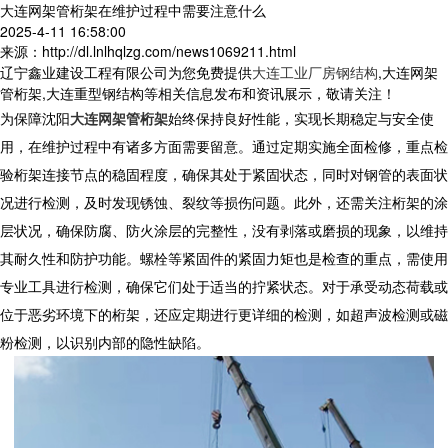
大连网架管桁架在维护过程中需要注意什么
2025-4-11 16:58:00
来源：http://dl.lnlhqlzg.com/news1069211.html
辽宁鑫业建设工程有限公司为您免费提供
大连工业厂房钢结构
,大连网架
管桁架,大连重型钢结构等相关信息发布和资讯展示，敬请关注！
为保障
沈阳
大连网架管桁架
始终保持良好性能，实现长期稳定与安全使
用，在维护过程中有诸多方面需要留意。通过定期实施全面检修，重点检
验桁架连接节点的稳固程度，确保其处于紧固状态，同时对钢管的表面状
况进行检测，及时发现锈蚀、裂纹等损伤问题。此外，还需关注桁架的涂
层状况，确保防腐、防火涂层的完整性，没有剥落或磨损的现象，以维持
其耐久性和防护功能。螺栓等紧固件的紧固力矩也是检查的重点，需使用
专业工具进行检测，确保它们处于适当的拧紧状态。对于承受动态荷载或
位于恶劣环境下的桁架，还应定期进行更详细的检测，如超声波检测或磁
粉检测，以识别内部的隐性缺陷。