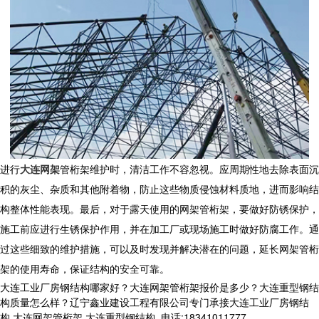
进行
大连网架
管桁架
维护时，清洁工作不容忽视。应周期性地去除表面沉
积的灰尘、杂质和其他附着物，防止这些物质侵蚀材料质地，进而影响结
构整体性能表现。最后，对于露天使用的网架管桁架，要做好防锈保护，
施工前应进行生锈保护作用，并在加工厂或现场施工时做好防腐工作。通
过这些细致的维护措施，可以及时发现并解决潜在的问题，延长
网架管桁
架
的使用寿命，保证结构的安全可靠。
大连工业厂房钢结构哪家好？大连网架管桁架报价是多少？大连重型钢结
构质量怎么样？辽宁鑫业建设工程有限公司专门承接大连工业厂房钢结
构,大连网架管桁架,大连重型钢结构,,电话:18341011777