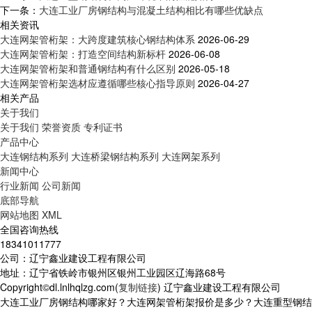
下一条：
大连工业厂房钢结构与混凝土结构相比有哪些优缺点
相关资讯
大连网架管桁架：大跨度建筑核心钢结构体系
2026-06-29
大连网架管桁架：打造空间结构新标杆
2026-06-08
大连网架管桁架和普通钢结构有什么区别
2026-05-18
大连网架管桁架选材应遵循哪些核心指导原则
2026-04-27
相关产品
关于我们
关于我们
荣誉资质
专利证书
产品中心
大连钢结构系列
大连桥梁钢结构系列
大连网架系列
新闻中心
行业新闻
公司新闻
底部导航
网站地图
XML
全国咨询热线
18341011777
公司：辽宁鑫业建设工程有限公司
地址：辽宁省铁岭市银州区银州工业园区辽海路68号
Copyright©dl.lnlhqlzg.com(
复制链接
) 辽宁鑫业建设工程有限公司
大连工业厂房钢结构哪家好？大连网架管桁架报价是多少？大连重型钢结构质