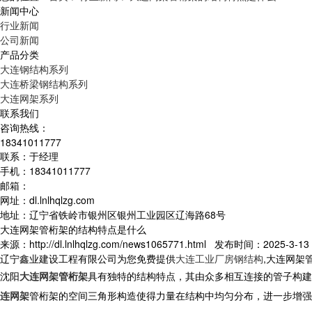
新闻中心
行业新闻
公司新闻
产品分类
大连钢结构系列
大连桥梁钢结构系列
大连网架系列
联系我们
咨询热线：
18341011777
联系：于经理
手机：18341011777
邮箱：
网址：dl.lnlhqlzg.com
地址：辽宁省铁岭市银州区银州工业园区辽海路68号
大连网架管桁架的结构特点是什么
来源：http://dl.lnlhqlzg.com/news1065771.html 发布时间：2025-3-13 
辽宁鑫业建设工程有限公司为您免费提供
大连工业厂房钢结构
,大连网架
沈阳
大连网架管桁架
具有独特的结构特点，其由众多相互连接的管子构
连网架
管桁架
的空间三角形构造使得力量在结构中均匀分布，进一步增强