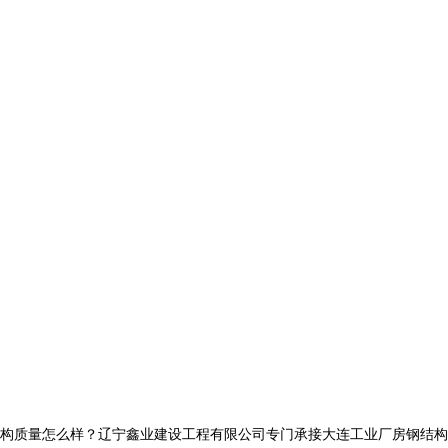
量怎么样？辽宁鑫业建设工程有限公司专门承接大连工业厂房钢结构,大连网架