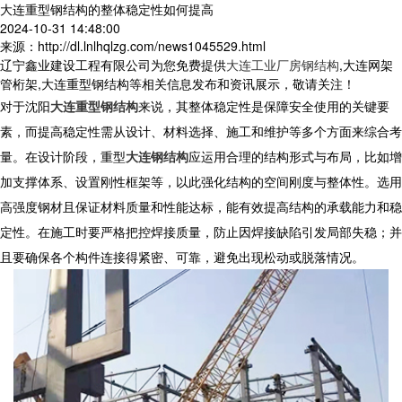
大连重型钢结构的整体稳定性如何提高
2024-10-31 14:48:00
来源：http://dl.lnlhqlzg.com/news1045529.html
辽宁鑫业建设工程有限公司为您免费提供
大连工业厂房钢结构
,大连网架
管桁架,大连重型钢结构等相关信息发布和资讯展示，敬请关注！
对于
沈阳
大连重型钢结构
来说，其整体稳定性是保障安全使用的关键要
素，而提高稳定性需从设计、材料选择、施工和维护等多个方面来综合考
量。在设计阶段，
重型
大连钢结构
应运用合理的结构形式与布局，比如增
加支撑体系、设置刚性框架等，以此强化结构的空间刚度与整体性。选用
高强度钢材且保证材料质量和性能达标，能有效提高结构的承载能力和稳
定性。在施工时要严格把控焊接质量，防止因焊接缺陷引发局部失稳；并
且要确保各个构件连接得紧密、可靠，避免出现松动或脱落情况。