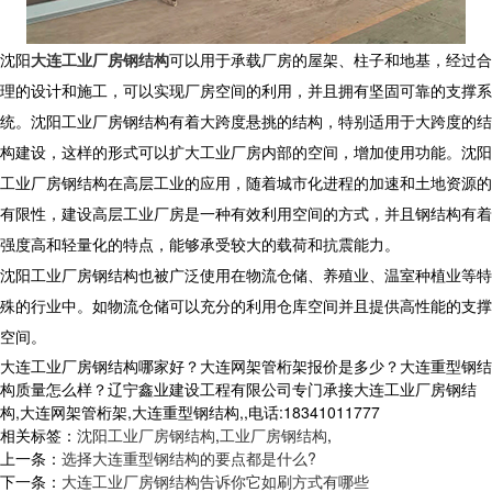
沈阳
大连工业厂房钢结构
可以用于承载厂房的屋架、柱子和地基，经过合
理的设计和施工，可以实现厂房空间的利用，并且拥有坚固可靠的支撑系
统。沈阳工业厂房钢结构有着大跨度悬挑的结构，特别适用于大跨度的结
构建设，这样的形式可以扩大工业厂房内部的空间，增加使用功能。沈阳
工业厂房钢结构在高层工业的应用，随着城市化进程的加速和土地资源的
有限性，建设高层工业厂房是一种有效利用空间的方式，并且钢结构有着
强度高和轻量化的特点，能够承受较大的载荷和抗震能力。
沈阳工业厂房钢结构也被广泛使用在物流仓储、养殖业、温室种植业等特
殊的行业中。如物流仓储可以充分的利用仓库空间并且提供高性能的支撑
空间。
大连工业厂房钢结构哪家好？大连网架管桁架报价是多少？大连重型钢结
构质量怎么样？辽宁鑫业建设工程有限公司专门承接大连工业厂房钢结
构,大连网架管桁架,大连重型钢结构,,电话:18341011777
相关标签：
沈阳工业厂房钢结构
,
工业厂房钢结构
,
上一条：
选择大连重型钢结构的要点都是什么?
下一条：
大连工业厂房钢结构告诉你它如刷方式有哪些