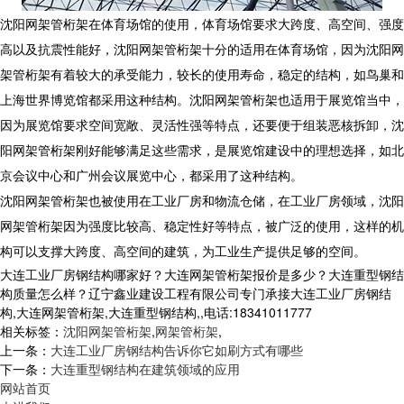
沈阳网架管桁架在体育场馆的使用，体育场馆要求大跨度、高空间、强度
高以及抗震性能好，沈阳网架管桁架十分的适用在体育场馆，因为沈阳网
架管桁架有着较大的承受能力，较长的使用寿命，稳定的结构，如鸟巢和
上海世界博览馆都采用这种结构。沈阳网架管桁架也适用于展览馆当中，
因为展览馆要求空间宽敞、灵活性强等特点，还要便于组装恶核拆卸，沈
阳网架管桁架刚好能够满足这些需求，是展览馆建设中的理想选择，如北
京会议中心和广州会议展览中心，都采用了这种结构。
沈阳网架管桁架也被使用在工业厂房和物流仓储，在工业厂房领域，沈阳
网架管桁架因为强度比较高、稳定性好等特点，被广泛的使用，这样的机
构可以支撑大跨度、高空间的建筑，为工业生产提供足够的空间。
大连工业厂房钢结构哪家好？大连网架管桁架报价是多少？大连重型钢结
构质量怎么样？辽宁鑫业建设工程有限公司专门承接大连工业厂房钢结
构,大连网架管桁架,大连重型钢结构,,电话:18341011777
相关标签：
沈阳网架管桁架
,
网架管桁架
,
上一条：
大连工业厂房钢结构告诉你它如刷方式有哪些
下一条：
大连重型钢结构在建筑领域的应用
网站首页