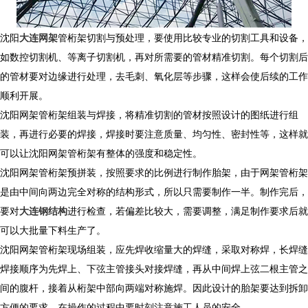
沈阳
大连网架
管桁架切割与预处理，要使用比较专业的切割工具和设备，
如数控切割机、等离子切割机，再对所需要的管材精准切割。每个切割后
的管材要对边缘进行处理，去毛刺、氧化层等步骤，这样会使后续的工作
顺利开展。
沈阳网架管桁架组装与焊接，将精准切割的管材按照设计的图纸进行组
装，再进行必要的焊接，焊接时要注意质量、均匀性、密封性等，这样就
可以让沈阳网架管桁架有整体的强度和稳定性。
沈阳网架管桁架预拼装，按照要求的比例进行制作胎架，由于网架管桁架
是由中间向两边完全对称的结构形式，所以只需要制作一半。制作完后，
要对
大连钢结构
进行检查，若偏差比较大，需要调整，满足制作要求后就
可以大批量下料生产了。
沈阳网架管桁架现场组装，
应先焊收缩量大的焊缝，采取对称焊，长焊缝
焊接顺序为先焊上、下弦主
管接头对接焊缝，再从中间焊上弦二根主管之
间的腹杆，接着从桁架中部向两端对称施焊。因此设计的胎架要达到拆卸
方便的要求，在操作的过程中要时刻注意施工人员的安全。